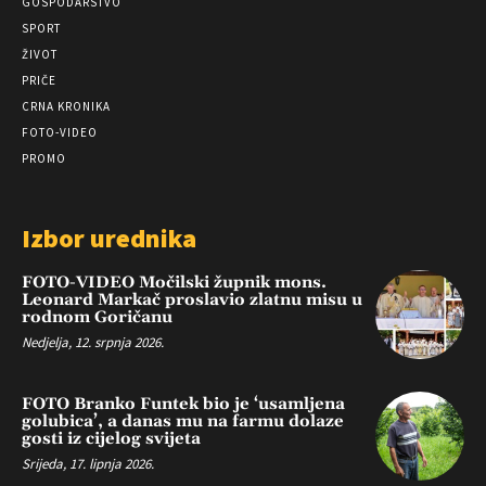
GOSPODARSTVO
SPORT
ŽIVOT
PRIČE
CRNA KRONIKA
FOTO-VIDEO
PROMO
Izbor urednika
FOTO-VIDEO Močilski župnik mons.
Leonard Markač proslavio zlatnu misu u
rodnom Goričanu
Nedjelja, 12. srpnja 2026.
FOTO Branko Funtek bio je ‘usamljena
golubica’, a danas mu na farmu dolaze
gosti iz cijelog svijeta
Srijeda, 17. lipnja 2026.