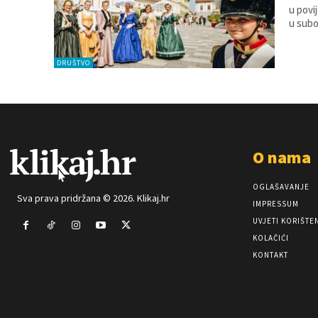
u povij
u subot
DRUŠTVO
O nama
OGLAŠAVANJE
Sva prava pridržana © 2026. Klikaj.hr
IMPRESSUM
UVJETI KORIŠTE
KOLAČIĆI
KONTAKT