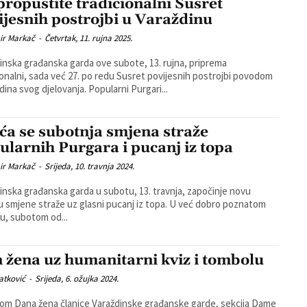
propustite tradicionalni Susret
ijesnih postrojbi u Varaždinu
ir Markač
-
Četvrtak, 11. rujna 2025.
inska građanska garda ove subote, 13. rujna, priprema
ionalni, sada već 27. po redu Susret povijesnih postrojbi povodom
dina svog djelovanja. Popularni Purgari...
ća se subotnja smjena straže
ularnih Purgara i pucanj iz topa
ir Markač
-
Srijeda, 10. travnja 2024.
inska građanska garda u subotu, 13. travnja, započinje novu
 smjene straže uz glasni pucanj iz topa. U već dobro poznatom
u, subotom od...
 žena uz humanitarni kviz i tombolu
atković
-
Srijeda, 6. ožujka 2024.
m Dana žena članice Varaždinske građanske garde, sekcija Dame