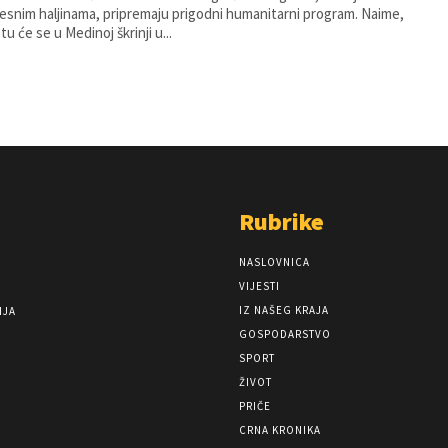
esnim haljinama, pripremaju prigodni humanitarni program. Naime,
u će se u Medinoj škrinji u...
Rubrike
NASLOVNICA
VIJESTI
IZ NAŠEG KRAJA
NJA
GOSPODARSTVO
SPORT
ŽIVOT
PRIČE
CRNA KRONIKA