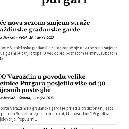
će nova sezona smjena straže
aždinske građanske garde
ir Markač
-
Petak, 10. travnja 2026.
bote Varaždinska građanska garda započinje novu sezonu smjene
 uz glasni pucanj iz topa. U već dobro poznatom terminu, subotom
o...
O Varaždin u povodu velike
jetnice Purgara posjetilo više od 30
ijesnih postrojbi
ir Markač
-
Subota, 13. rujna 2025.
bote Varaždinska građanska garda je priredila tradicionalni, sada
. po redu Susret povijesnih postrojbi, i to povodom 275 godina
jelovanja. Popularni...