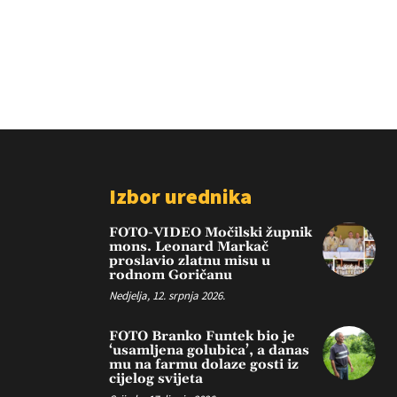
Izbor urednika
FOTO-VIDEO Močilski župnik
mons. Leonard Markač
proslavio zlatnu misu u
rodnom Goričanu
Nedjelja, 12. srpnja 2026.
FOTO Branko Funtek bio je
‘usamljena golubica’, a danas
mu na farmu dolaze gosti iz
cijelog svijeta