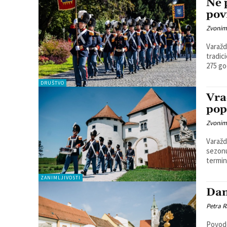
Ne 
pov
Zvonim
Varažd
tradic
275 go
DRUŠTVO
Vra
pop
Zvonim
Varažd
sezonu
termin
ZANIMLJIVOSTI
Dan
Petra R
Povodo