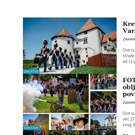
Kre
Var
Zvonim
Ove su
straže
od 11 d
DRUŠTVO
FOT
obl
pov
Zvonim
Ove su
već 27
svog d
DRUŠTVO