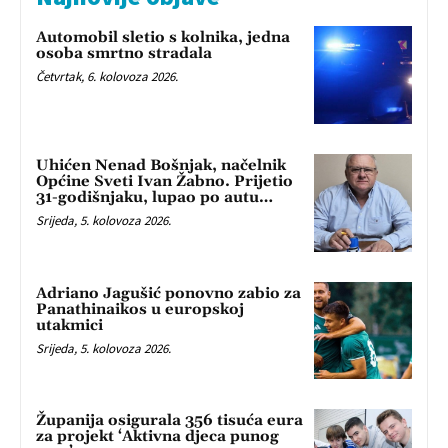
Automobil sletio s kolnika, jedna
osoba smrtno stradala
Četvrtak, 6. kolovoza 2026.
Uhićen Nenad Bošnjak, načelnik
Općine Sveti Ivan Žabno. Prijetio
31-godišnjaku, lupao po autu…
Srijeda, 5. kolovoza 2026.
Adriano Jagušić ponovno zabio za
Panathinaikos u europskoj
utakmici
Srijeda, 5. kolovoza 2026.
Županija osigurala 356 tisuća eura
za projekt ‘Aktivna djeca punog