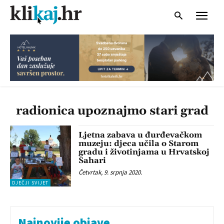
radionica upoznajmo stari grad
Ljetna zabava u đurđevačkom
muzeju: djeca učila o Starom
gradu i životinjama u Hrvatskoj
Sahari
Četvrtak, 9. srpnja 2020.
DJEČJI SVIJET
Najnovije objave