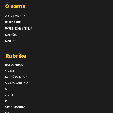
O nama
OGLAŠAVANJE
IMPRESSUM
UVJETI KORIŠTENJA
KOLAČIĆI
KONTAKT
Rubrike
NASLOVNICA
VIJESTI
IZ NAŠEG KRAJA
GOSPODARSTVO
SPORT
ŽIVOT
PRIČE
CRNA KRONIKA