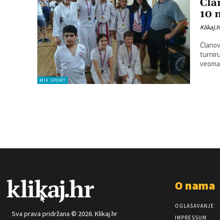
Čla
10 
Klikaj.h
Članov
turniru 2. k
veoma 
MIX SPORT
O nama
OGLAŠAVANJE
Sva prava pridržana © 2026. Klikaj.hr
IMPRESSUM