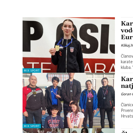
Kar
vod
Eur
Klikaj.h
Članov
karate
MIX SPORT
Kar
nat
Goran 
Članic
Prvens
MIX SPORT