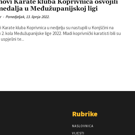
novi Karate kluba Koprivnica osvojili
medalja u Međužupanijskoj ligi
r
-
Ponedjeljak, 13. lipnja 2022.
i Karate kluba Koprivnica u nedjelju su nastupili u Konjščini na
ola Međužupanijske lige 2022. Mladi koprivnički karatisti bili su
uspješni te...
Rubrike
NASLOVNICA
VIJESTI