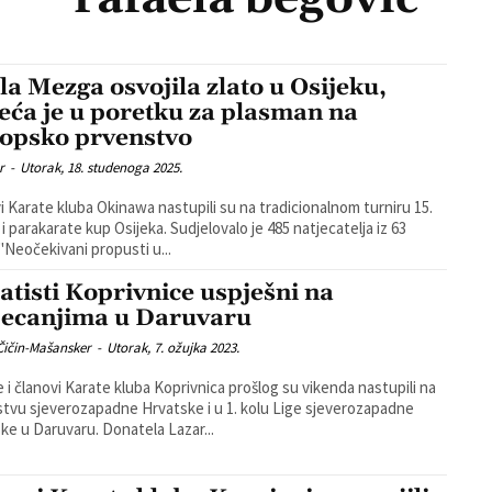
la Mezga osvojila zlato u Osijeku,
eća je u poretku za plasman na
opsko prvenstvo
r
-
Utorak, 18. studenoga 2025.
i Karate kluba Okinawa nastupili su na tradicionalnom turniru 15.
 i parakarate kup Osijeka. Sudjelovalo je 485 natjecatelja iz 63
kluba. ''Neočekivani propusti u...
atisti Koprivnice uspješni na
jecanjima u Daruvaru
Čičin-Mašansker
-
Utorak, 7. ožujka 2023.
e i članovi Karate kluba Koprivnica prošlog su vikenda nastupili na
tvu sjeverozapadne Hrvatske i u 1. kolu Lige sjeverozapadne
Hrvatske u Daruvaru. Donatela Lazar...