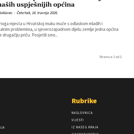
naših uspješnijih općina
Puklavec
-
Četvrtak, 16. travnja 2026.
oga mjesta u Hrvatskoj muku muče s odlaskom mladih i
lnim problemima, u sjeverozapadnom dijelu zemlje jedna općina
e drugačiju priču. Posjetili smo...
Stranica 1 od 2
Rubrike
NASLOVNICA
VIJESTI
IZ NAŠEG KRAJA
NJA