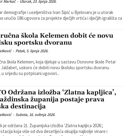
ir Markač
-
Utorak, 23. lipnja 2026.
ar demografije i useljeništva Ivan Šipić u Bjelovaru je u utorak
o uručio 186 ugovora za projekte dječjih vrtića i dječjih igrališta za
ručna škola Kelemen dobit će novu
lsku sportsku dvoranu
atković
-
Petak, 5. lipnja 2026.
na škola Kelemen, koja djeluje u sastavu Osnovne škole Petar
i Jalžabet, uskoro će dobiti novu školsku sportsku dvoranu.
 u srijedu su potpisani ugovori...
O Održana izložba ‘Zlatna kapljica’,
aždinska županija postaje prava
ska destinacija
atković
-
Subota, 16. svibnja 2026.
 je održana 21. Županijska izložba 'Zlatna kapljica 2026.',
stacija koja više od dva desetljeća okuplja najbolje vinare i