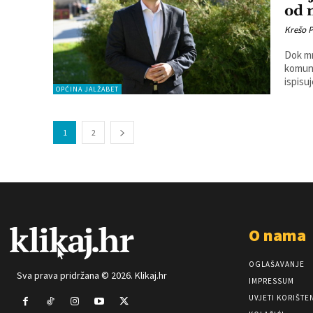
od 
Krešo 
Dok mn
komuna
ispisuj
OPĆINA JALŽABET
1
2
O nama
OGLAŠAVANJE
Sva prava pridržana © 2026. Klikaj.hr
IMPRESSUM
UVJETI KORIŠTE