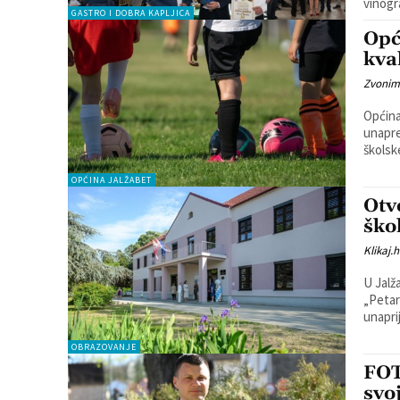
GASTRO I DOBRA KAPLJICA
Opć
kval
Zvonim
Općina
unapre
školsk
OPĆINA JALŽABET
Otv
ško
Klikaj.h
U Jalž
„Petar
unaprij
OBRAZOVANJE
FOT
svo