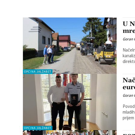
U N
mre
Goran 
Načeln
kanali
direkt
OPĆINA JALŽABET
Nač
eur
Goran 
Povod
mladih
prijem
OPĆINA JALŽABET