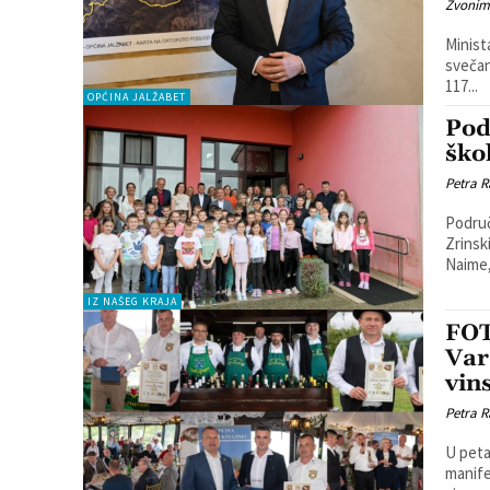
Zvonim
Minist
svečan
117...
OPĆINA JALŽABET
Pod
ško
Petra R
Područ
Zrinsk
Naime,
IZ NAŠEG KRAJA
FOT
Var
vin
Petra R
U petak
manife