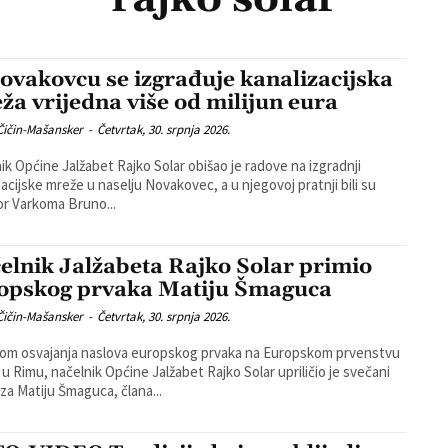
ovakovcu se izgrađuje kanalizacijska
ža vrijedna više od milijun eura
Čičin-Mašansker
-
Četvrtak, 30. srpnja 2026.
ik Općine Jalžabet Rajko Solar obišao je radove na izgradnji
zacijske mreže u naselju Novakovec, a u njegovoj pratnji bili su
or Varkoma Bruno...
elnik Jalžabeta Rajko Solar primio
opskog prvaka Matiju Šmaguca
Čičin-Mašansker
-
Četvrtak, 30. srpnja 2026.
om osvajanja naslova europskog prvaka na Europskom prvenstvu
 u Rimu, načelnik Općine Jalžabet Rajko Solar upriličio je svečani
 za Matiju Šmaguca, člana...