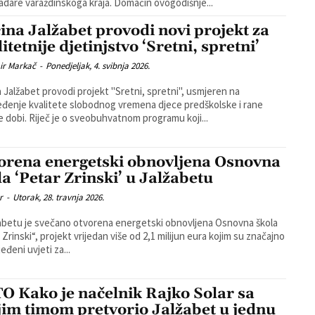
vinogradare varaždinskoga kraja. Domaćin ovogodišnje...
ina Jalžabet provodi novi projekt za
itetnije djetinjstvo ‘Sretni, spretni’
ir Markač
-
Ponedjeljak, 4. svibnja 2026.
 Jalžabet provodi projekt "Sretni, spretni", usmjeren na
đenje kvalitete slobodnog vremena djece predškolske i rane
e dobi. Riječ je o sveobuhvatnom programu koji...
orena energetski obnovljena Osnovna
la ‘Petar Zrinski’ u Jalžabetu
r
-
Utorak, 28. travnja 2026.
abetu je svečano otvorena energetski obnovljena Osnovna škola
 Zrinski“, projekt vrijedan više od 2,1 milijun eura kojim su značajno
eđeni uvjeti za...
O Kako je načelnik Rajko Solar sa
jim timom pretvorio Jalžabet u jednu