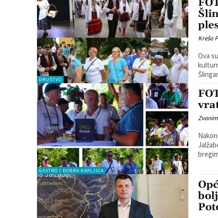
FOT
Šli
ple
Krešo 
Ova su
kulturne baštine. Naime, u
Šlingan
DRUŠTVO
FOT
vrat
Zvonim
Nakon 
Jalžab
bregima
GASTRO I DOBRA KAPLJICA
Opć
bol
Pot