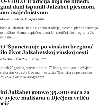
O-VIDEO Tradicija koja ne blijedi:
ngani dani ispunili Jalžabet pjesmom,
som i zajedništvom
Puklavec
-
Subota, 11. srpnja 2026.
bota u Jalžabetu bila je u znaku tradicije, pjesme, plesa i očuvanja
spješno je održan središnji dio programa 27.
ih dana,...
O ‘Španciranje po vinskim bregima’
ilo život Jalžabetskoj vinskoj cesti
ir Markač
-
Četvrtak, 2. srpnja 2026.
punih 20 godina, prošle subote, 27. lipnja, ponovno je oživjela
etska vinska cesta kroz manifestaciju "Španciranje po vinskim
", koja je okupila vinogradare,...
ini Jalžabet gotovo 35.000 eura za
je uvjete mališana u Dječjem vrtiću
očić