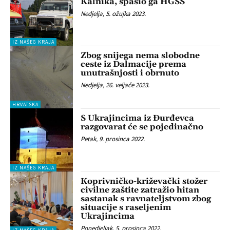
Kalnika, spasio ga HGSS
Nedjelja, 5. ožujka 2023.
IZ NAŠEG KRAJA
Zbog snijega nema slobodne
ceste iz Dalmacije prema
unutrašnjosti i obrnuto
Nedjelja, 26. veljače 2023.
HRVATSKA
S Ukrajincima iz Đurđevca
razgovarat će se pojedinačno
Petak, 9. prosinca 2022.
IZ NAŠEG KRAJA
Koprivničko-križevački stožer
civilne zaštite zatražio hitan
sastanak s ravnateljstvom zbog
situacije s raseljenim
Ukrajincima
Ponedjeljak, 5. prosinca 2022.