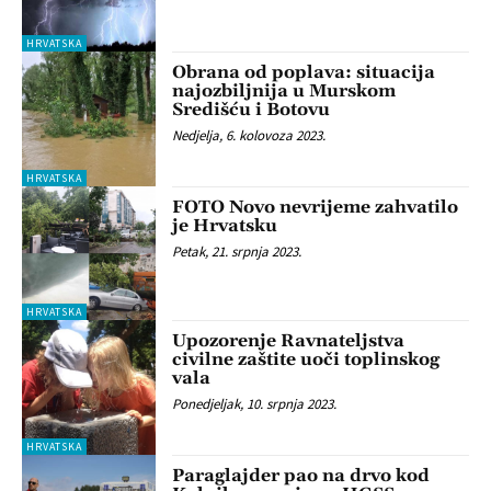
HRVATSKA
Obrana od poplava: situacija
najozbiljnija u Murskom
Središću i Botovu
Nedjelja, 6. kolovoza 2023.
HRVATSKA
FOTO Novo nevrijeme zahvatilo
je Hrvatsku
Petak, 21. srpnja 2023.
HRVATSKA
Upozorenje Ravnateljstva
civilne zaštite uoči toplinskog
vala
Ponedjeljak, 10. srpnja 2023.
HRVATSKA
Paraglajder pao na drvo kod