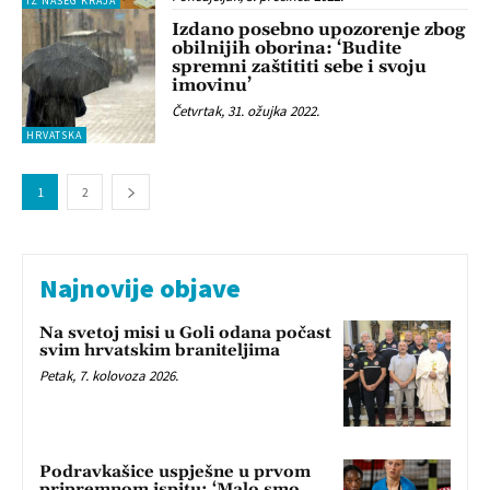
IZ NAŠEG KRAJA
Izdano posebno upozorenje zbog
obilnijih oborina: ‘Budite
spremni zaštititi sebe i svoju
imovinu’
Četvrtak, 31. ožujka 2022.
HRVATSKA
1
2
Najnovije objave
Na svetoj misi u Goli odana počast
svim hrvatskim braniteljima
Petak, 7. kolovoza 2026.
Podravkašice uspješne u prvom
pripremnom ispitu: ‘Malo smo