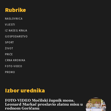
Rubrike
NASLOVNICA
VIJESTI
IZ NAŠEG KRAJA
GOSPODARSTVO
SPORT
ŽIVOT
PRIČE
CRNA KRONIKA
FOTO-VIDEO
PROMO
Izbor urednika
FOTO-VIDEO Močilski župnik mons.
Leonard Markač proslavio zlatnu misu u
rodnom Goričanu