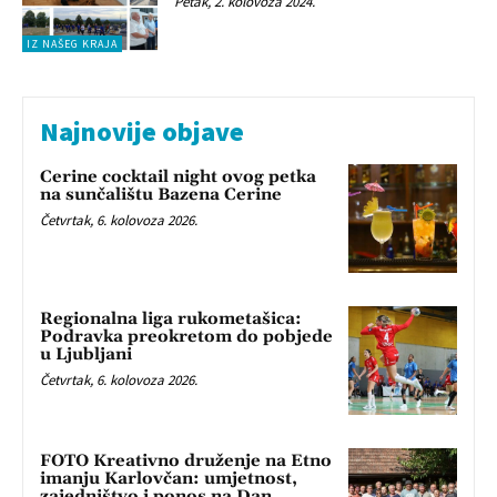
Petak, 2. kolovoza 2024.
IZ NAŠEG KRAJA
Najnovije objave
Cerine cocktail night ovog petka
na sunčalištu Bazena Cerine
Četvrtak, 6. kolovoza 2026.
Regionalna liga rukometašica:
Podravka preokretom do pobjede
u Ljubljani
Četvrtak, 6. kolovoza 2026.
FOTO Kreativno druženje na Etno
imanju Karlovčan: umjetnost,
zajedništvo i ponos na Dan