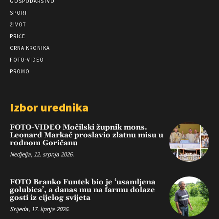
GOSPODARSTVO
SPORT
ŽIVOT
PRIČE
CRNA KRONIKA
FOTO-VIDEO
PROMO
Izbor urednika
FOTO-VIDEO Močilski župnik mons.
Leonard Markač proslavio zlatnu misu u
rodnom Goričanu
Nedjelja, 12. srpnja 2026.
FOTO Branko Funtek bio je ‘usamljena
golubica’, a danas mu na farmu dolaze
gosti iz cijelog svijeta
Srijeda, 17. lipnja 2026.