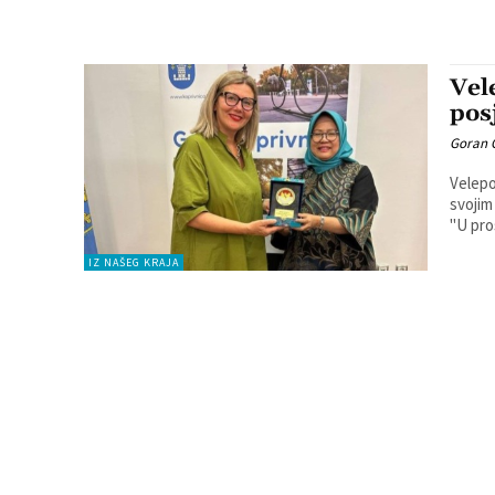
Vel
pos
Goran 
Velepo
svojim
''U pr
IZ NAŠEG KRAJA