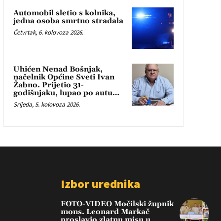
Automobil sletio s kolnika,
jedna osoba smrtno stradala
Četvrtak, 6. kolovoza 2026.
Uhićen Nenad Bošnjak,
načelnik Općine Sveti Ivan
Žabno. Prijetio 31-
godišnjaku, lupao po autu…
Srijeda, 5. kolovoza 2026.
Izbor urednika
FOTO-VIDEO Močilski župnik
mons. Leonard Markač
proslavio zlatnu misu u