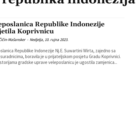
eposlanica Republike Indonezije
jetila Koprivnicu
Čičin-Mašansker
-
Nedjelja, 10. rujna 2023.
slanica Republike Indonezije Nj.E. Suwartini Wirta, zajedno sa
 suradnicima, boravila je u prijateljskom posjetu Gradu Koprivnici.
ostorijama gradske uprave veleposlanicu je ugostila zamjenica...