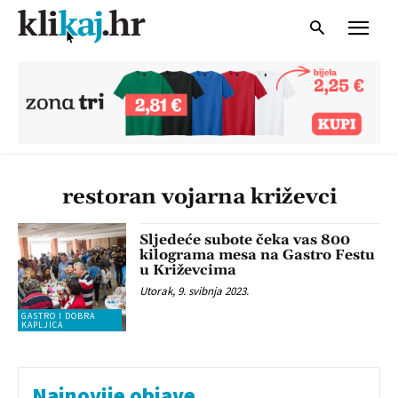
restoran vojarna križevci
Sljedeće subote čeka vas 800
kilograma mesa na Gastro Festu
u Križevcima
Utorak, 9. svibnja 2023.
GASTRO I DOBRA
KAPLJICA
Najnovije objave