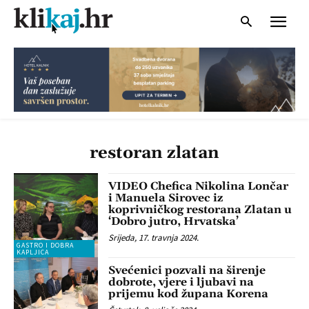
restoran zlatan
VIDEO Chefica Nikolina Lončar
i Manuela Sirovec iz
koprivničkog restorana Zlatan u
‘Dobro jutro, Hrvatska’
Srijeda, 17. travnja 2024.
GASTRO I DOBRA
KAPLJICA
Svećenici pozvali na širenje
dobrote, vjere i ljubavi na
prijemu kod župana Korena