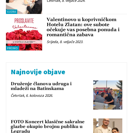
Četvrtak, 8. veljače 2024.
VJERA
Valentinovo u koprivničkom
Hotelu Zlatan: ove subote
očekuje vas posebna ponuda i
romantična zabava
Srijeda, 8. veljače 2023.
PROMO
Najnovije objave
Druženje članova udruga i
mladeži na Batinskama
Četvrtak, 6. kolovoza 2026.
FOTO Koncert klasične sakralne
glazbe okupio brojnu publiku u
Legradu