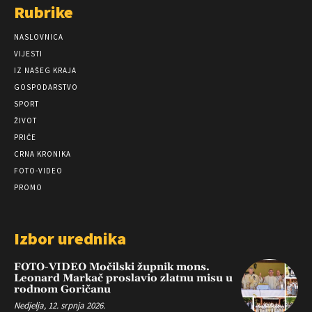
Rubrike
NASLOVNICA
VIJESTI
IZ NAŠEG KRAJA
GOSPODARSTVO
SPORT
ŽIVOT
PRIČE
CRNA KRONIKA
FOTO-VIDEO
PROMO
Izbor urednika
FOTO-VIDEO Močilski župnik mons.
Leonard Markač proslavio zlatnu misu u
rodnom Goričanu
Nedjelja, 12. srpnja 2026.