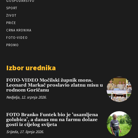
GOSPODARSTVO
SPORT
ŽIVOT
PRIČE
CRNA KRONIKA
FOTO-VIDEO
PROMO
Izbor urednika
FOTO-VIDEO Močilski župnik mons.
Leonard Markač proslavio zlatnu misu u
rodnom Goričanu
Nedjelja, 12. srpnja 2026.
FOTO Branko Funtek bio je ‘usamljena
golubica’, a danas mu na farmu dolaze
gosti iz cijelog svijeta
Srijeda, 17. lipnja 2026.