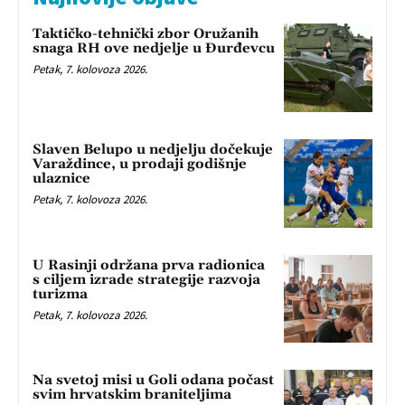
Taktičko-tehnički zbor Oružanih
snaga RH ove nedjelje u Đurđevcu
Petak, 7. kolovoza 2026.
Slaven Belupo u nedjelju dočekuje
Varaždince, u prodaji godišnje
ulaznice
Petak, 7. kolovoza 2026.
U Rasinji održana prva radionica
s ciljem izrade strategije razvoja
turizma
Petak, 7. kolovoza 2026.
Na svetoj misi u Goli odana počast
svim hrvatskim braniteljima