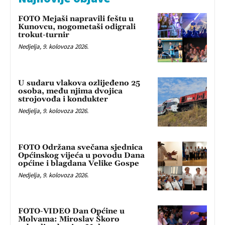
FOTO Mejaši napravili feštu u
Kunovcu, nogometaši odigrali
trokut-turnir
Nedjelja, 9. kolovoza 2026.
U sudaru vlakova ozlijeđeno 25
osoba, među njima dvojica
strojovođa i kondukter
Nedjelja, 9. kolovoza 2026.
FOTO Održana svečana sjednica
Općinskog vijeća u povodu Dana
općine i blagdana Velike Gospe
Nedjelja, 9. kolovoza 2026.
FOTO-VIDEO Dan Općine u
Molvama: Miroslav Škoro