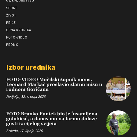
GOSPODARSTVO
SPORT
ŽIVOT
PRIČE
CRNA KRONIKA
FOTO-VIDEO
PROMO
Izbor urednika
FOTO-VIDEO Močilski župnik mons.
Leonard Markač proslavio zlatnu misu u
rodnom Goričanu
Nedjelja, 12. srpnja 2026.
FOTO Branko Funtek bio je ‘usamljena
golubica’, a danas mu na farmu dolaze
gosti iz cijelog svijeta
Srijeda, 17. lipnja 2026.