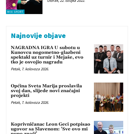
Utorak, 22. ožujka 2022.
MIX SPORT
Najnovije objave
NAGRADNA IGRA U subotu u
Kunovcu nogometno-glazbeni
spektakl uz turnir i Mejaše, evo
tko je osvojio nagradu
Petak, 7. kolovoza 2026.
Općina Sveta Marija proslavila
svoj dan, slijede novi značajni
projekti
Petak, 7. kolovoza 2026.
Koprivničanac Leon Geci potpisao
ugovor sa Slavenom: ‘Sve ovo mi
puno znači’