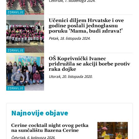
Četvrtak, 7. studenoga 2024.
ZDRAVLJE
Učenici diljem Hrvatske i ove
godine poslali jednoglasnu
poruku ‘Mama, budi zdrava!’
Petak, 18. listopada 2024.
ZDRAVLJE
OŠ Koprivnički Ivanec
pridružila se akciji borbe protiv
raka dojke
Utorak, 20. listopada 2020.
ZDRAVLJE
Najnovije objave
Cerine cocktail night ovog petka
na sunčalištu Bazena Cerine
Četvrtak, 6. kolovoza 2026.