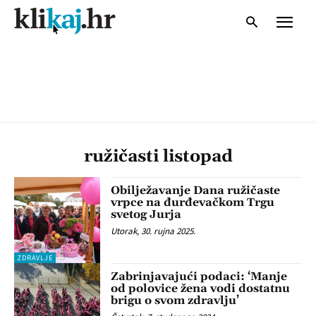
ružičasti listopad
Obilježavanje Dana ružičaste
vrpce na đurđevačkom Trgu
svetog Jurja
Utorak, 30. rujna 2025.
ZDRAVLJE
Zabrinjavajući podaci: ‘Manje
od polovice žena vodi dostatnu
brigu o svom zdravlju’