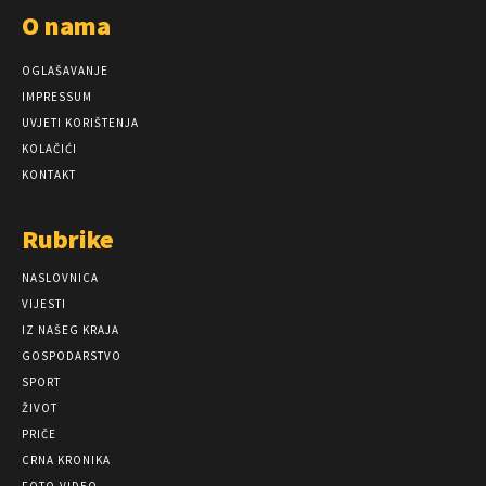
O nama
OGLAŠAVANJE
IMPRESSUM
UVJETI KORIŠTENJA
KOLAČIĆI
KONTAKT
Rubrike
NASLOVNICA
VIJESTI
IZ NAŠEG KRAJA
GOSPODARSTVO
SPORT
ŽIVOT
PRIČE
CRNA KRONIKA