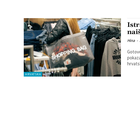
Ist
nai
Hina
-
Gotovo
pokaza
hrvats
HRVATSKA