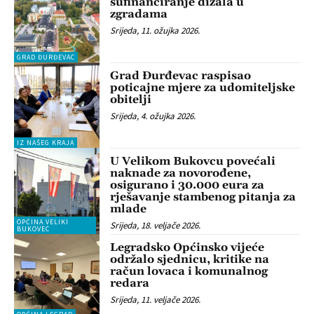
sufinanciranje dizala u
zgradama
Srijeda, 11. ožujka 2026.
GRAD ĐURĐEVAC
Grad Đurđevac raspisao
poticajne mjere za udomiteljske
obitelji
Srijeda, 4. ožujka 2026.
IZ NAŠEG KRAJA
U Velikom Bukovcu povećali
naknade za novorođene,
osigurano i 30.000 eura za
rješavanje stambenog pitanja za
mlade
OPĆINA VELIKI
Srijeda, 18. veljače 2026.
BUKOVEC
Legradsko Općinsko vijeće
održalo sjednicu, kritike na
račun lovaca i komunalnog
redara
Srijeda, 11. veljače 2026.