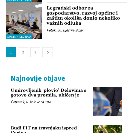
OPĆINA LEGRAD
Legradski odbor za
gospodarstvo, razvoj općine i
zaštitu okoliša donio nekoliko
važnih odluka
Petak, 30. siječnja 2026.
OPĆINA LEGRAD
1
2
3
Najnovije objave
Umirovljenik ‘plovio’ Delovima s
gotovo dva promila, uhićen je
Četvrtak, 6. kolovoza 2026.
Budi FIT na travnjaku ispred
Cerina