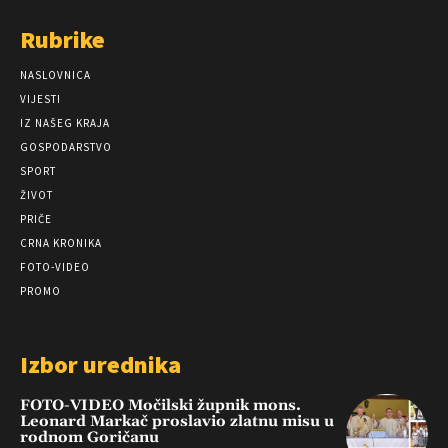
Rubrike
NASLOVNICA
VIJESTI
IZ NAŠEG KRAJA
GOSPODARSTVO
SPORT
ŽIVOT
PRIČE
CRNA KRONIKA
FOTO-VIDEO
PROMO
Izbor urednika
FOTO-VIDEO Močilski župnik mons.
Leonard Markač proslavio zlatnu misu u
rodnom Goričanu