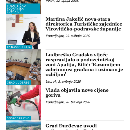
Petak, 12. lipnja 2026.
VIROVITIČKO-
PODRAVSKA
ŽUPANIJA
Martina Jakelić nova-stara
direktorica Turističke zajednice
Virovitičko-podravske županije
Ponedjeljak, 25. svibnja 2026.
IZ NAŠEG KRAJA
Ludbreško Gradsko vijeće
raspravljalo o poduzetničkoj
zoni Apatija, Bilić: ‘Razumijem
zabrinutost građana i uzimam je
ozbiljno’
Utorak, 5. svibnja 2026.
GRAD LUDBREG
Vlada objavila nove cijene
goriva
Ponedjeljak, 20. travnja 2026.
GOSPODARSTVO
Grad Đurđevac uvodi