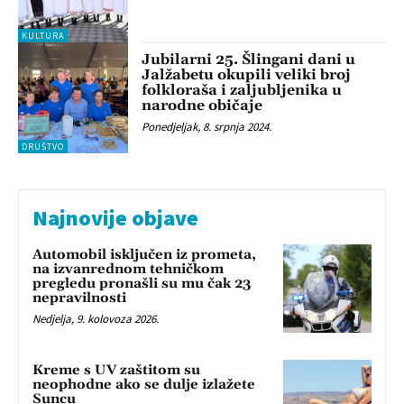
KULTURA
Jubilarni 25. Šlingani dani u
Jalžabetu okupili veliki broj
folkloraša i zaljubljenika u
narodne običaje
Ponedjeljak, 8. srpnja 2024.
DRUŠTVO
Najnovije objave
Automobil isključen iz prometa,
na izvanrednom tehničkom
pregledu pronašli su mu čak 23
nepravilnosti
Nedjelja, 9. kolovoza 2026.
Kreme s UV zaštitom su
neophodne ako se dulje izlažete
Suncu