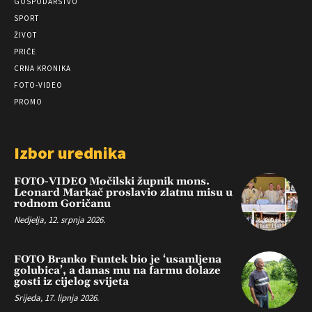
GOSPODARSTVO
SPORT
ŽIVOT
PRIČE
CRNA KRONIKA
FOTO-VIDEO
PROMO
Izbor urednika
FOTO-VIDEO Močilski župnik mons.
Leonard Markač proslavio zlatnu misu u
rodnom Goričanu
Nedjelja, 12. srpnja 2026.
FOTO Branko Funtek bio je ‘usamljena
golubica’, a danas mu na farmu dolaze
gosti iz cijelog svijeta
Srijeda, 17. lipnja 2026.