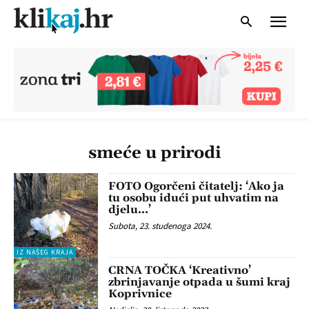
smeće u prirodi
FOTO Ogorčeni čitatelj: ‘Ako ja
tu osobu idući put uhvatim na
djelu…’
Subota, 23. studenoga 2024.
IZ NAŠEG KRAJA
CRNA TOČKA ‘Kreativno’
zbrinjavanje otpada u šumi kraj
Koprivnice