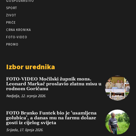
GOSPODARSTVO
SPORT
ŽIVOT
PRIČE
CRNA KRONIKA
FOTO-VIDEO
PROMO
Izbor urednika
FOTO-VIDEO Močilski župnik mons.
Leonard Markač proslavio zlatnu misu u
rodnom Goričanu
Nedjelja, 12. srpnja 2026.
FOTO Branko Funtek bio je ‘usamljena
golubica’, a danas mu na farmu dolaze
gosti iz cijelog svijeta
Srijeda, 17. lipnja 2026.