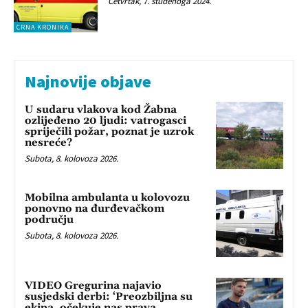
Četvrtak, 7. studenoga 2024.
CRNA KRONIKA
Najnovije objave
U sudaru vlakova kod Žabna
ozlijeđeno 20 ljudi: vatrogasci
spriječili požar, poznat je uzrok
nesreće?
Subota, 8. kolovoza 2026.
Mobilna ambulanta u kolovozu
ponovno na đurđevačkom
području
Subota, 8. kolovoza 2026.
VIDEO Gregurina najavio
susjedski derbi: ‘Preozbiljna su
ekipa, očekuje nas prava