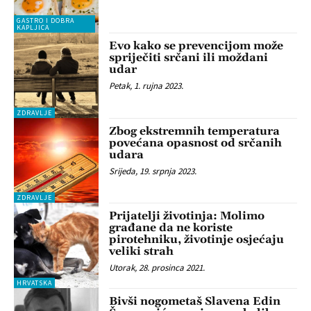
GASTRO I DOBRA
KAPLJICA
Evo kako se prevencijom može
spriječiti srčani ili moždani
udar
Petak, 1. rujna 2023.
ZDRAVLJE
Zbog ekstremnih temperatura
povećana opasnost od srčanih
udara
Srijeda, 19. srpnja 2023.
ZDRAVLJE
Prijatelji životinja: Molimo
građane da ne koriste
pirotehniku, životinje osjećaju
veliki strah
Utorak, 28. prosinca 2021.
HRVATSKA
Bivši nogometaš Slavena Edin