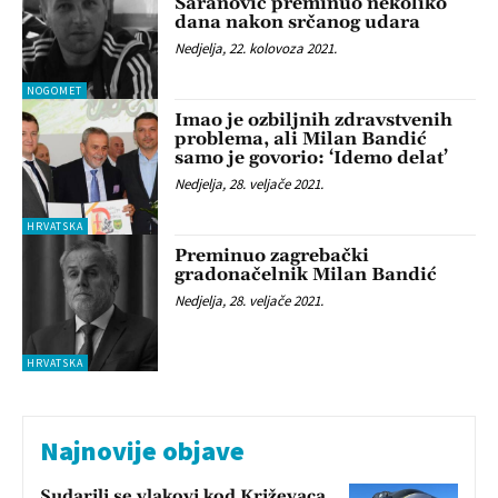
Šaranović preminuo nekoliko
dana nakon srčanog udara
Nedjelja, 22. kolovoza 2021.
NOGOMET
Imao je ozbiljnih zdravstvenih
problema, ali Milan Bandić
samo je govorio: ‘Idemo delat’
Nedjelja, 28. veljače 2021.
HRVATSKA
Preminuo zagrebački
gradonačelnik Milan Bandić
Nedjelja, 28. veljače 2021.
HRVATSKA
Najnovije objave
Sudarili se vlakovi kod Križevaca,