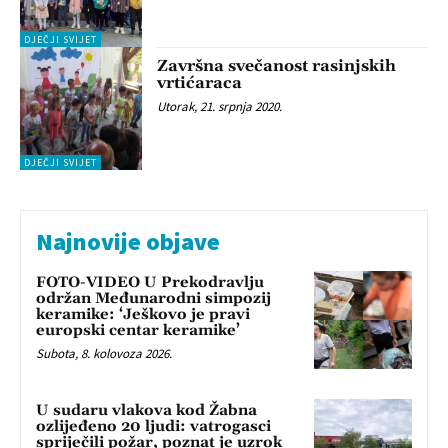
DJEČJI SVIJET
Završna svečanost rasinjskih
vrtićaraca
Utorak, 21. srpnja 2020.
DJEČJI SVIJET
Najnovije objave
FOTO-VIDEO U Prekodravlju
održan Međunarodni simpozij
keramike: ‘Ješkovo je pravi
europski centar keramike’
Subota, 8. kolovoza 2026.
U sudaru vlakova kod Žabna
ozlijeđeno 20 ljudi: vatrogasci
spriječili požar, poznat je uzrok