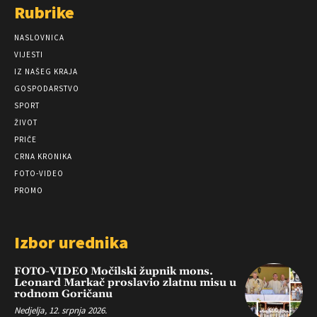
Rubrike
NASLOVNICA
VIJESTI
IZ NAŠEG KRAJA
GOSPODARSTVO
SPORT
ŽIVOT
PRIČE
CRNA KRONIKA
FOTO-VIDEO
PROMO
Izbor urednika
FOTO-VIDEO Močilski župnik mons.
Leonard Markač proslavio zlatnu misu u
rodnom Goričanu
Nedjelja, 12. srpnja 2026.