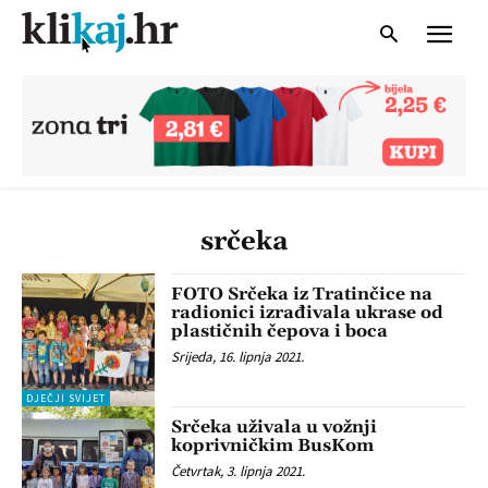
srčeka
FOTO Srčeka iz Tratinčice na
radionici izrađivala ukrase od
plastičnih čepova i boca
Srijeda, 16. lipnja 2021.
DJEČJI SVIJET
Srčeka uživala u vožnji
koprivničkim BusKom
Četvrtak, 3. lipnja 2021.