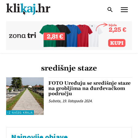
središnje staze
FOTO Uređuju se središnje staze
na grobljima na đurđevačkom
području
Subota, 19. listopada 2024.
IZ NAŠEG KRAJA
Najnovije objave