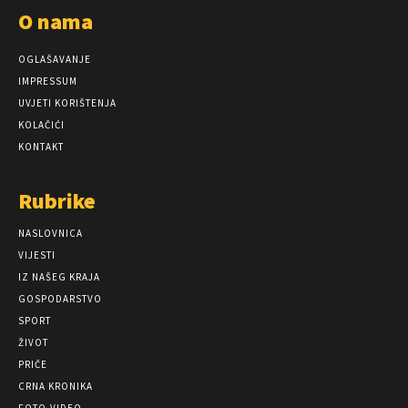
O nama
OGLAŠAVANJE
IMPRESSUM
UVJETI KORIŠTENJA
KOLAČIĆI
KONTAKT
Rubrike
NASLOVNICA
VIJESTI
IZ NAŠEG KRAJA
GOSPODARSTVO
SPORT
ŽIVOT
PRIČE
CRNA KRONIKA