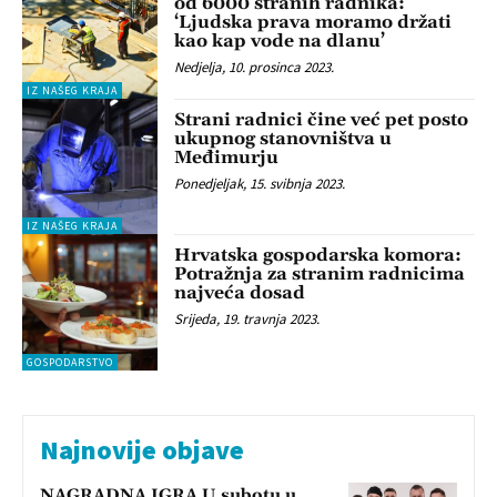
od 6000 stranih radnika:
‘Ljudska prava moramo držati
kao kap vode na dlanu’
Nedjelja, 10. prosinca 2023.
IZ NAŠEG KRAJA
Strani radnici čine već pet posto
ukupnog stanovništva u
Međimurju
Ponedjeljak, 15. svibnja 2023.
IZ NAŠEG KRAJA
Hrvatska gospodarska komora:
Potražnja za stranim radnicima
najveća dosad
Srijeda, 19. travnja 2023.
GOSPODARSTVO
Najnovije objave
NAGRADNA IGRA U subotu u