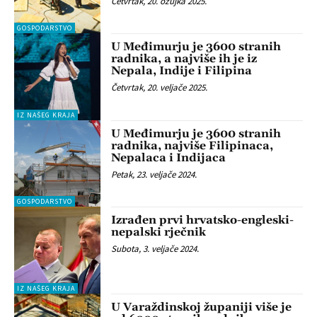
Četvrtak, 20. ožujka 2025.
GOSPODARSTVO
U Međimurju je 3600 stranih
radnika, a najviše ih je iz
Nepala, Indije i Filipina
Četvrtak, 20. veljače 2025.
IZ NAŠEG KRAJA
U Međimurju je 3600 stranih
radnika, najviše Filipinaca,
Nepalaca i Indijaca
Petak, 23. veljače 2024.
GOSPODARSTVO
Izrađen prvi hrvatsko-engleski-
nepalski rječnik
Subota, 3. veljače 2024.
IZ NAŠEG KRAJA
U Varaždinskoj županiji više je