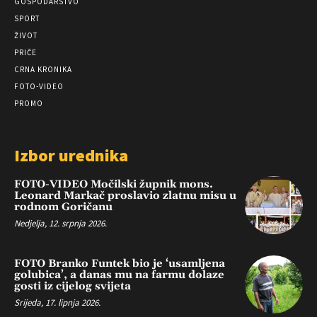
GOSPODARSTVO
SPORT
ŽIVOT
PRIČE
CRNA KRONIKA
FOTO-VIDEO
PROMO
Izbor urednika
FOTO-VIDEO Močilski župnik mons.
Leonard Markač proslavio zlatnu misu u
rodnom Goričanu
Nedjelja, 12. srpnja 2026.
FOTO Branko Funtek bio je ‘usamljena
golubica’, a danas mu na farmu dolaze
gosti iz cijelog svijeta
Srijeda, 17. lipnja 2026.