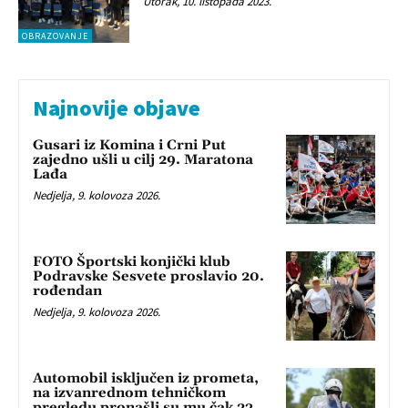
Utorak, 10. listopada 2023.
OBRAZOVANJE
Najnovije objave
Gusari iz Komina i Crni Put
zajedno ušli u cilj 29. Maratona
Lađa
Nedjelja, 9. kolovoza 2026.
FOTO Športski konjički klub
Podravske Sesvete proslavio 20.
rođendan
Nedjelja, 9. kolovoza 2026.
Automobil isključen iz prometa,
na izvanrednom tehničkom
pregledu pronašli su mu čak 23