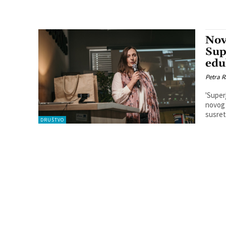
Nov
Sup
edu
Petra R
'Super
novog 
susret
DRUŠTVO