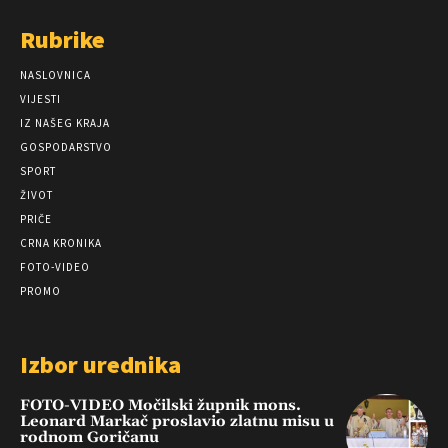
Rubrike
NASLOVNICA
VIJESTI
IZ NAŠEG KRAJA
GOSPODARSTVO
SPORT
ŽIVOT
PRIČE
CRNA KRONIKA
FOTO-VIDEO
PROMO
Izbor urednika
FOTO-VIDEO Močilski župnik mons.
Leonard Markač proslavio zlatnu misu u
rodnom Goričanu