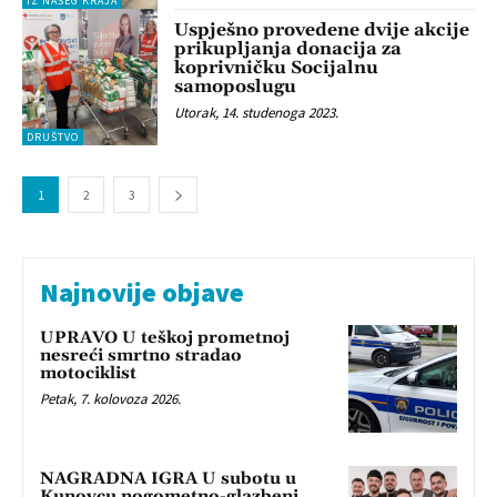
IZ NAŠEG KRAJA
Uspješno provedene dvije akcije
prikupljanja donacija za
koprivničku Socijalnu
samoposlugu
Utorak, 14. studenoga 2023.
DRUŠTVO
1
2
3
Najnovije objave
UPRAVO U teškoj prometnoj
nesreći smrtno stradao
motociklist
Petak, 7. kolovoza 2026.
NAGRADNA IGRA U subotu u
Kunovcu nogometno-glazbeni