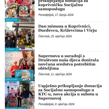
prikupljanja donacija za
koprivničku Socijalnu
samoposlugu
Ponedjeljak, 17. lipnja 2024.
DRUŠTVO
Dan mimoza u Koprivnici,
Đurđevcu, Križevcima i Virju
Četvrtak, 25. siječnja 2024.
ZDRAVLJE
Supernova u suradnji s
Društvom naša djeca donirala
novčana sredstva potrebitim
obiteljima
Četvrtak, 11. siječnja 2024.
DRUŠTVO
Uspješno prikupljanje donacija
za Socijalnu samoposlugu u
KTC-u, nova akcija u subotu u
Supernovoj
Ponedjeljak, 8. siječnja 2024.