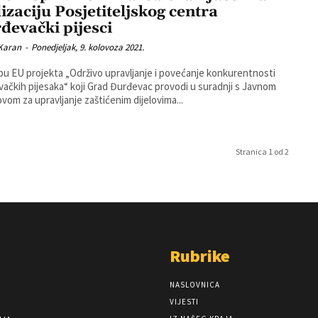
lizaciju Posjetiteljskog centra
đevački pijesci
 Karan
-
Ponedjeljak, 9. kolovoza 2021.
pu EU projekta „Održivo upravljanje i povećanje konkurentnosti
ačkih pijesaka“ koji Grad Đurđevac provodi u suradnji s Javnom
vom za upravljanje zaštićenim dijelovima...
Stranica 1 od 2
Rubrike
NASLOVNICA
VIJESTI