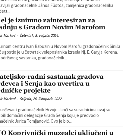
avljali gradonačelnik János Füstös, zamjenica gradonačelnika
ett...
ael je iznimno zainteresiran za
adnju s Gradom Novim Marofom
ir Markač
-
Četvrtak, 8. veljače 2024.
urnom centru Ivan Rabuzin u Novom Marofu gradonačelnik Siniša
 ugostio je u četvrtak veleposlanika Izraela Nj. E. Garyja Korena.
održanog sastanka, gradonačelnik...
jateljsko-radni sastanak gradova
đevca i Senja kao uvertira u
edničke projekte
ir Markač
-
Srijeda, 26. listopada 2022.
urđevac i gradonačelnik Hrvoje Janči sa suradnicima ovaj su
 bili domaćini delegacije Grada Senja koju je predvodio
gradonačelnik Jurica Tomljanović. Ovo je bio...
O Koprivnički muzealci uključeni u