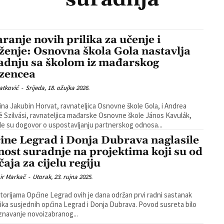
aranje novih prilika za učenje i
ženje: Osnovna škola Gola nastavlja
adnju sa školom iz mađarskog
zencea
atković
-
Srijeda, 18. ožujka 2026.
ina Jakubin Horvat, ravnateljica Osnovne škole Gola, i Andrea
 Szilvási, ravnateljica mađarske Osnovne škole János Kavulák,
le su dogovor o uspostavljanju partnerskog odnosa...
ine Legrad i Donja Dubrava naglasile
nost suradnje na projektima koji su od
aja za cijelu regiju
ir Markač
-
Utorak, 23. rujna 2025.
torijama Općine Legrad ovih je dana održan prvi radni sastanak
ika susjednih općina Legrad i Donja Dubrava. Povod susreta bilo
znavanje novoizabranog...