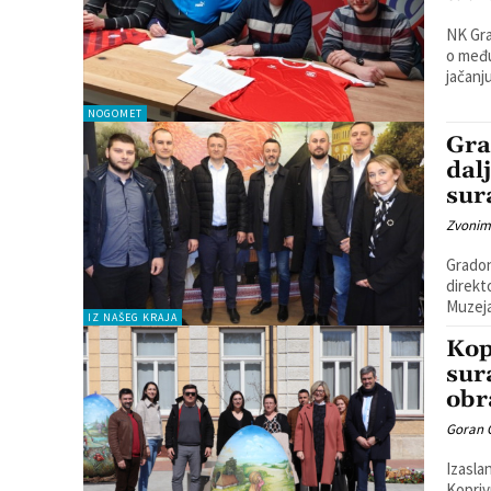
NK Gra
o međusobnoj surad
jačanj
NOGOMET
Gra
dal
sur
Zvonim
Gradon
direkt
IZ NAŠEG KRAJA
Kop
sur
obr
Goran 
Izasla
Koprivn