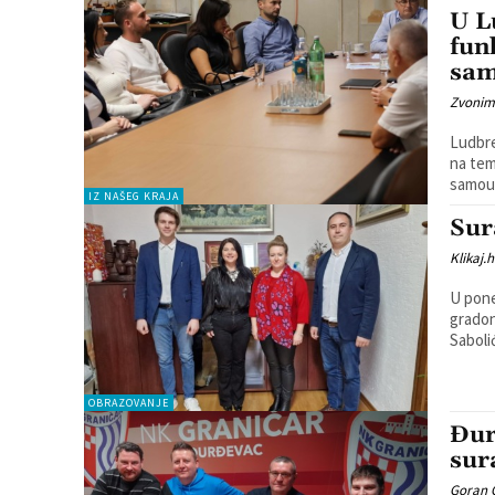
U L
fun
sam
Zvonim
Ludbre
na tem
samoup
IZ NAŠEG KRAJA
Sur
Klikaj.h
U pone
gradon
Saboli
OBRAZOVANJE
Đur
sur
Goran 