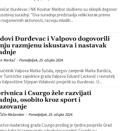
ničar Đurđevac i NK Kovinar Maribor službeno su sklopili dogovor
nji. ''Ova suradnja predstavlja veliki korak prema
u nogometnih aktivnosti, razvoju mladih...
dovi Đurđevac i Valpovo dogovorili
jnju razmjenu iskustava i nastavak
adnje
ir Markač
-
Ponedjeljak, 25. ožujka 2024.
ačelnik Valpova Matka Šutala, njegov zamjenik Marka Barišića,
or Turističke zajednice grada Valpova Eduard Lacković i ravnatelj
Muzeja Valpovštine Stjepan Vidaković posjetili su Đurđevac. U...
rivnica i Csurgo žele razvijati
adnju, osobito kroz sport i
azovanje
Čičin-Mašansker
-
Ponedjeljak, 25. ožujka 2024.
nstvo mađarskog grada Csurgo prošlog je tjedna posjetilo Grad
icu kako bi razgovaralo o budućoj suradnji. Csurdo su