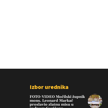
Izbor urednika
FOTO-VIDEO Močilski župnik
mons. Leonard Markač
proslavio zlatnu misu u