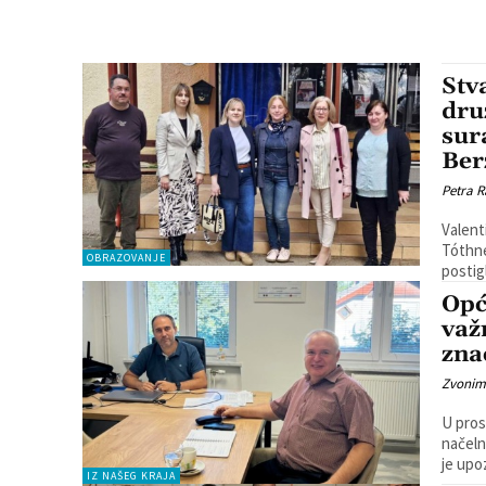
Stv
dru
sur
Ber
Petra R
Valent
Tóthné
OBRAZOVANJE
postig
Opć
važ
znač
Zvonim
U pros
načeln
je upo
IZ NAŠEG KRAJA