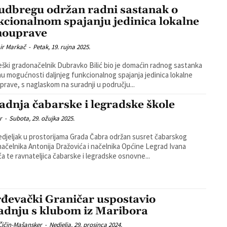
udbregu održan radni sastanak o
kcionalnom spajanju jedinica lokalne
ouprave
ir Markač
-
Petak, 19. rujna 2025.
ški gradonačelnik Dubravko Bilić bio je domaćin radnog sastanka
u mogućnosti daljnjeg funkcionalnog spajanja jedinica lokalne
rave, s naglaskom na suradnji u području...
adnja čabarske i legradske škole
r
-
Subota, 29. ožujka 2025.
djeljak u prostorijama Grada Čabra održan susret čabarskog
ačelnika Antonija Dražovića i načelnika Općine Legrad Ivana
ća te ravnateljica čabarske i legradske osnovne...
đevački Graničar uspostavio
adnju s klubom iz Maribora
Čičin-Mašansker
-
Nedjelja, 29. prosinca 2024.