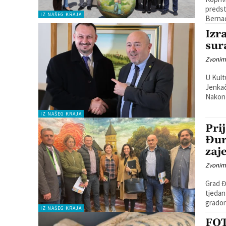
predst
IZ NAŠEG KRAJA
Bernad
Izr
sur
Zvonim
U Kult
Jenkač
Nakon 
IZ NAŠEG KRAJA
Pri
Đur
zaj
Zvonim
Grad Đ
tjedan
IZ NAŠEG KRAJA
FOT