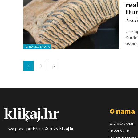
rea
Đur
Jurica
U sklo
Đurđev
ustano
IZ NAŠEG KRAJA
1
2
O nama
OGLAŠAVANJE
Sva prava pridržana © 2026. Klikaj.hr
IMPRESSUM