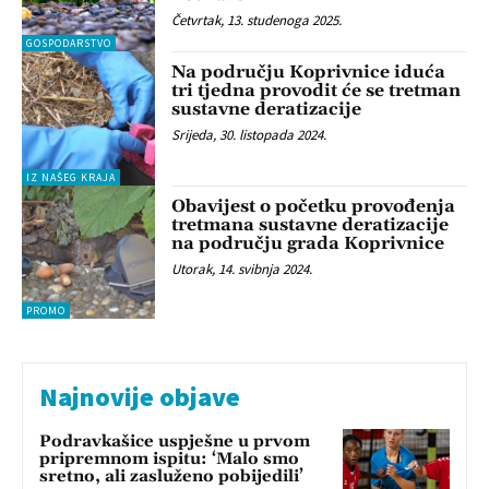
Četvrtak, 13. studenoga 2025.
GOSPODARSTVO
Na području Koprivnice iduća
tri tjedna provodit će se tretman
sustavne deratizacije
Srijeda, 30. listopada 2024.
IZ NAŠEG KRAJA
Obavijest o početku provođenja
tretmana sustavne deratizacije
na području grada Koprivnice
Utorak, 14. svibnja 2024.
PROMO
Najnovije objave
Podravkašice uspješne u prvom
pripremnom ispitu: ‘Malo smo
sretno, ali zasluženo pobijedili’