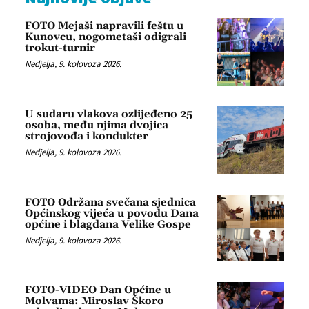
FOTO Mejaši napravili feštu u
Kunovcu, nogometaši odigrali
trokut-turnir
Nedjelja, 9. kolovoza 2026.
U sudaru vlakova ozlijeđeno 25
osoba, među njima dvojica
strojovođa i kondukter
Nedjelja, 9. kolovoza 2026.
FOTO Održana svečana sjednica
Općinskog vijeća u povodu Dana
općine i blagdana Velike Gospe
Nedjelja, 9. kolovoza 2026.
FOTO-VIDEO Dan Općine u
Molvama: Miroslav Škoro