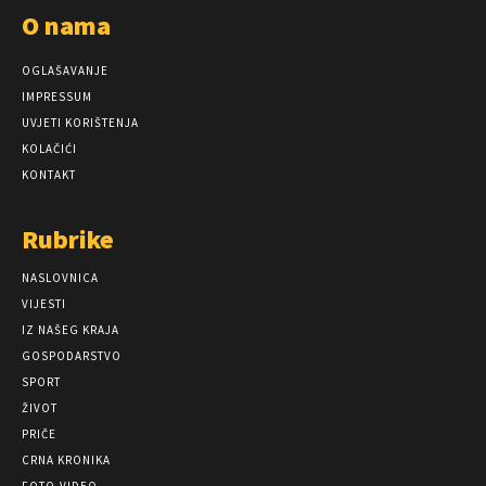
O nama
OGLAŠAVANJE
IMPRESSUM
UVJETI KORIŠTENJA
KOLAČIĆI
KONTAKT
Rubrike
NASLOVNICA
VIJESTI
IZ NAŠEG KRAJA
GOSPODARSTVO
SPORT
ŽIVOT
PRIČE
CRNA KRONIKA