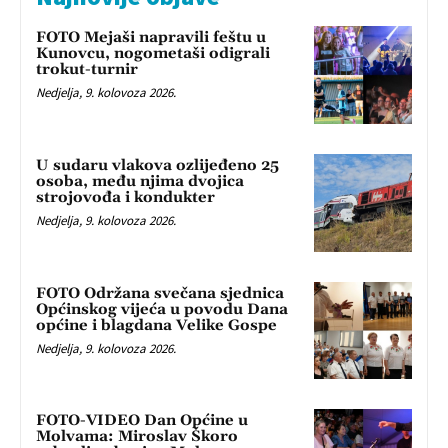
FOTO Mejaši napravili feštu u
Kunovcu, nogometaši odigrali
trokut-turnir
Nedjelja, 9. kolovoza 2026.
U sudaru vlakova ozlijeđeno 25
osoba, među njima dvojica
strojovođa i kondukter
Nedjelja, 9. kolovoza 2026.
FOTO Održana svečana sjednica
Općinskog vijeća u povodu Dana
općine i blagdana Velike Gospe
Nedjelja, 9. kolovoza 2026.
FOTO-VIDEO Dan Općine u
Molvama: Miroslav Škoro