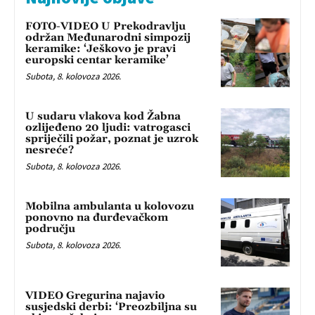
FOTO-VIDEO U Prekodravlju
održan Međunarodni simpozij
keramike: ‘Ješkovo je pravi
europski centar keramike’
Subota, 8. kolovoza 2026.
U sudaru vlakova kod Žabna
ozlijeđeno 20 ljudi: vatrogasci
spriječili požar, poznat je uzrok
nesreće?
Subota, 8. kolovoza 2026.
Mobilna ambulanta u kolovozu
ponovno na đurđevačkom
području
Subota, 8. kolovoza 2026.
VIDEO Gregurina najavio
susjedski derbi: ‘Preozbiljna su