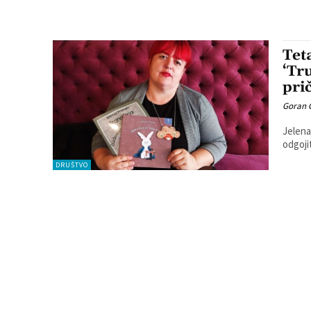
Tet
‘Tr
pri
Goran 
Jelena
odgoji
DRUŠTVO