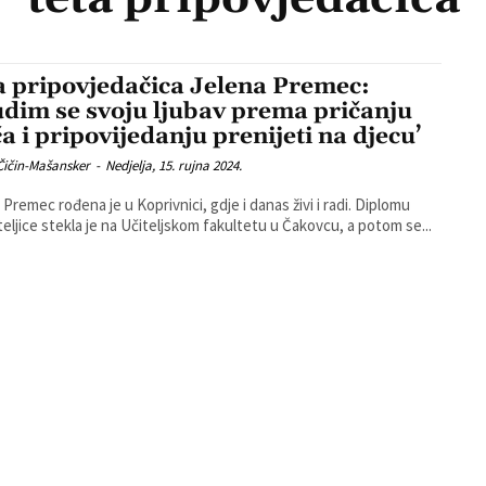
a pripovjedačica Jelena Premec:
udim se svoju ljubav prema pričanju
ča i pripovijedanju prenijeti na djecu’
Čičin-Mašansker
-
Nedjelja, 15. rujna 2024.
 Premec rođena je u Koprivnici, gdje i danas živi i radi. Diplomu
teljice stekla je na Učiteljskom fakultetu u Čakovcu, a potom se...