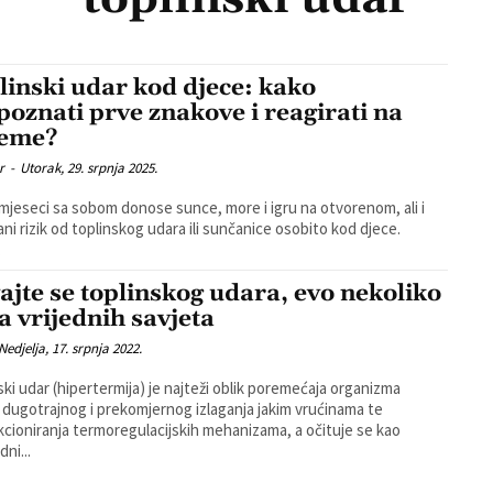
linski udar kod djece: kako
poznati prve znakove i reagirati na
jeme?
r
-
Utorak, 29. srpnja 2025.
 mjeseci sa sobom donose sunce, more i igru na otvorenom, ali i
ni rizik od toplinskog udara ili sunčanice osobito kod djece.
.
ajte se toplinskog udara, evo nekoliko
ta vrijednih savjeta
Nedjelja, 17. srpnja 2022.
ski udar (hipertermija) je najteži oblik poremećaja organizma
d dugotrajnog i prekomjernog izlaganja jakim vrućinama te
cioniranja termoregulacijskih mehanizama, a očituje se kao
ni...