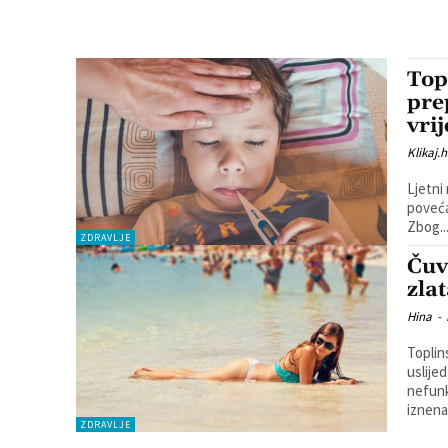
Top
pre
vri
Klikaj.h
Ljetni
poveća
Zbog..
ZDRAVLJE
Čuv
zla
Hina
-
Toplin
uslije
nefunk
iznenad
ZDRAVLJE