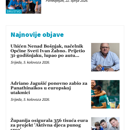
Ponedjeljak, 22. lipnja 2026.
DRUŠTVO
Najnovije objave
Uhićen Nenad Bošnjak, načelnik
Općine Sveti Ivan Žabno. Prijetio
31-godišnjaku, lupao po autu…
Srijeda, 5. kolovoza 2026.
Adriano Jagušić ponovno zabio za
Panathinaikos u europskoj
utakmici
Srijeda, 5. kolovoza 2026.
Županija osigurala 356 tisuća eura
za projekt ‘Aktivna djeca punog
srca’