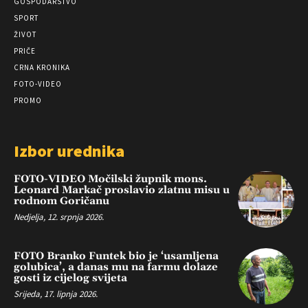
GOSPODARSTVO
SPORT
ŽIVOT
PRIČE
CRNA KRONIKA
FOTO-VIDEO
PROMO
Izbor urednika
FOTO-VIDEO Močilski župnik mons.
Leonard Markač proslavio zlatnu misu u
rodnom Goričanu
Nedjelja, 12. srpnja 2026.
FOTO Branko Funtek bio je ‘usamljena
golubica’, a danas mu na farmu dolaze
gosti iz cijelog svijeta
Srijeda, 17. lipnja 2026.