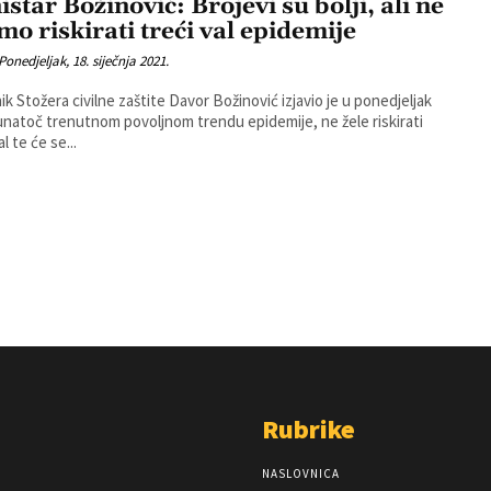
star Božinović: Brojevi su bolji, ali ne
imo riskirati treći val epidemije
Ponedjeljak, 18. siječnja 2021.
ik Stožera civilne zaštite Davor Božinović izjavio je u ponedjeljak
unatoč trenutnom povoljnom trendu epidemije, ne žele riskirati
al te će se...
Rubrike
NASLOVNICA