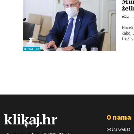
Mini
žel
Hina
-
Načeln
kako, 
treći v
HRVATSKA
O nama
OGLAŠAVANJE