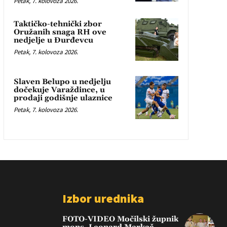
Petak, 7. kolovoza 2026.
Taktičko-tehnički zbor
Oružanih snaga RH ove
nedjelje u Đurđevcu
Petak, 7. kolovoza 2026.
Slaven Belupo u nedjelju
dočekuje Varaždince, u
prodaji godišnje ulaznice
Petak, 7. kolovoza 2026.
Izbor urednika
FOTO-VIDEO Močilski župnik