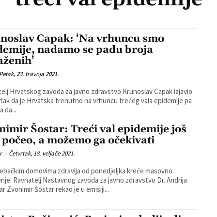
noslav Capak: ‘Na vrhuncu smo
demije, nadamo se padu broja
aženih’
Petak, 23. travnja 2021.
elj Hrvatskog zavoda za javno zdravstvo Krunoslav Capak izjavio
etak da je Hrvatska trenutno na vrhuncu trećeg vala epidemije pa
 da...
nimir Šostar: Treći val epidemije još
e počeo, a možemo ga očekivati
r
-
Četvrtak, 18. veljače 2021.
ebačkim domovima zdravlja od ponedjeljka kreće masovno
jenje. Ravnatelj Nastavnog zavoda za javno zdravstvo Dr. Andrija
r Zvonimir Šostar rekao je u emisiji...