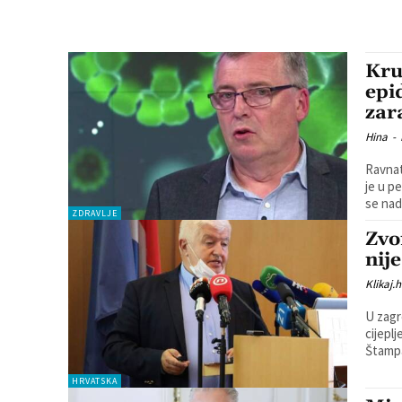
Kru
epi
zar
Hina
-
Ravnat
je u p
se nada
ZDRAVLJE
Zvo
nij
Klikaj.h
U zagr
cijepl
Štampa
HRVATSKA