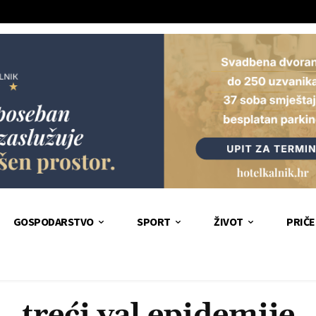
GOSPODARSTVO
SPORT
ŽIVOT
PRIČE
treći val epidemije