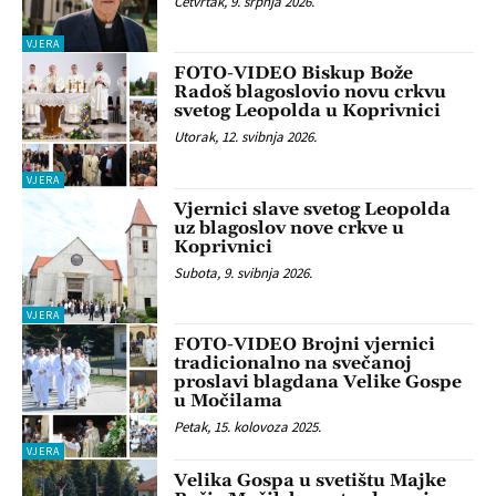
Četvrtak, 9. srpnja 2026.
VJERA
FOTO-VIDEO Biskup Bože
Radoš blagoslovio novu crkvu
svetog Leopolda u Koprivnici
Utorak, 12. svibnja 2026.
VJERA
Vjernici slave svetog Leopolda
uz blagoslov nove crkve u
Koprivnici
Subota, 9. svibnja 2026.
VJERA
FOTO-VIDEO Brojni vjernici
tradicionalno na svečanoj
proslavi blagdana Velike Gospe
u Močilama
Petak, 15. kolovoza 2025.
VJERA
Velika Gospa u svetištu Majke