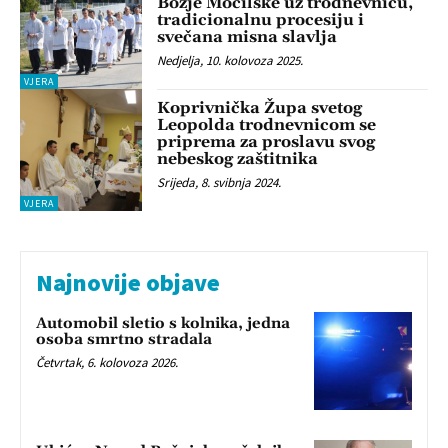
Božje Močilske uz trodnevnicu,
tradicionalnu procesiju i
svečana misna slavlja
Nedjelja, 10. kolovoza 2025.
VJERA
Koprivnička Župa svetog
Leopolda trodnevnicom se
priprema za proslavu svog
nebeskog zaštitnika
Srijeda, 8. svibnja 2024.
VJERA
Najnovije objave
Automobil sletio s kolnika, jedna
osoba smrtno stradala
Četvrtak, 6. kolovoza 2026.