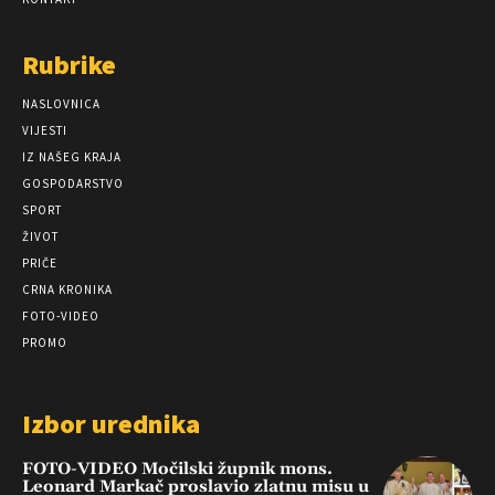
Rubrike
NASLOVNICA
VIJESTI
IZ NAŠEG KRAJA
GOSPODARSTVO
SPORT
ŽIVOT
PRIČE
CRNA KRONIKA
FOTO-VIDEO
PROMO
Izbor urednika
FOTO-VIDEO Močilski župnik mons.
Leonard Markač proslavio zlatnu misu u