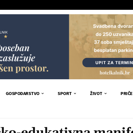
GOSPODARSTVO
SPORT
ŽIVOT
PRIČE
čko-edukativna manif