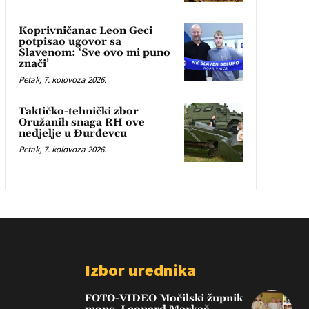
Koprivničanac Leon Geci
potpisao ugovor sa
Slavenom: ‘Sve ovo mi puno
znači’
Petak, 7. kolovoza 2026.
Taktičko-tehnički zbor
Oružanih snaga RH ove
nedjelje u Đurđevcu
Petak, 7. kolovoza 2026.
Izbor urednika
FOTO-VIDEO Močilski župnik