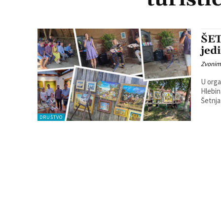
ŠET
jed
Zvonim
U orga
Hlebin
DRUŠTVO