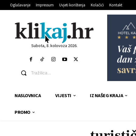
Oglašavanje
Impressum
Uvjeti korištenja
Kolačići
Kontakt
Subota, 8. kolovoza 2026.
Tražilica...
NASLOVNICA
VIJESTI
IZ NAŠEG KRAJA
PROMO
turisti