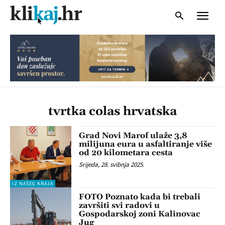
tvrtka colas hrvatska
Grad Novi Marof ulaže 3,8
milijuna eura u asfaltiranje više
od 20 kilometara cesta
Srijeda, 28. svibnja 2025.
IZ NAŠEG KRAJA
FOTO Poznato kada bi trebali
završiti svi radovi u
Gospodarskoj zoni Kalinovac
Jug