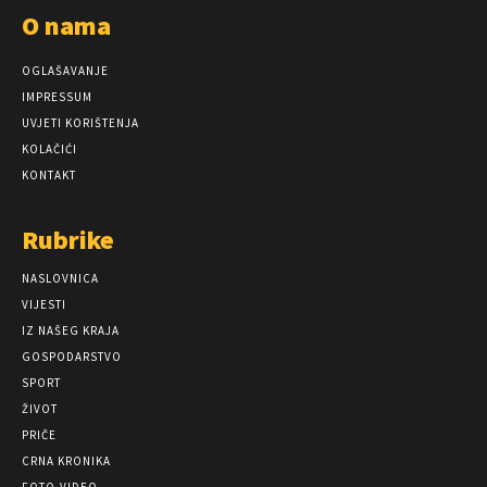
O nama
OGLAŠAVANJE
IMPRESSUM
UVJETI KORIŠTENJA
KOLAČIĆI
KONTAKT
Rubrike
NASLOVNICA
VIJESTI
IZ NAŠEG KRAJA
GOSPODARSTVO
SPORT
ŽIVOT
PRIČE
CRNA KRONIKA