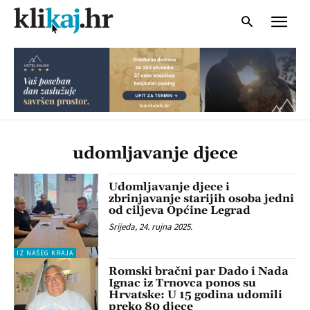
udomljavanje djece
Udomljavanje djece i
zbrinjavanje starijih osoba jedni
od ciljeva Općine Legrad
Srijeda, 24. rujna 2025.
IZ NAŠEG KRAJA
Romski bračni par Dado i Nada
Ignac iz Trnovca ponos su
Hrvatske: U 15 godina udomili
preko 80 djece