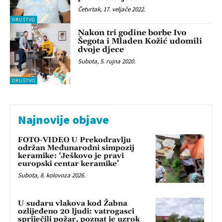
Četvrtak, 17. veljače 2022.
DRUŠTVO
Nakon tri godine borbe Ivo
Šegota i Mladen Kožić udomili
dvoje djece
Subota, 5. rujna 2020.
DRUŠTVO
Najnovije objave
FOTO-VIDEO U Prekodravlju
održan Međunarodni simpozij
keramike: ‘Ješkovo je pravi
europski centar keramike’
Subota, 8. kolovoza 2026.
U sudaru vlakova kod Žabna
ozlijeđeno 20 ljudi: vatrogasci
spriječili požar, poznat je uzrok