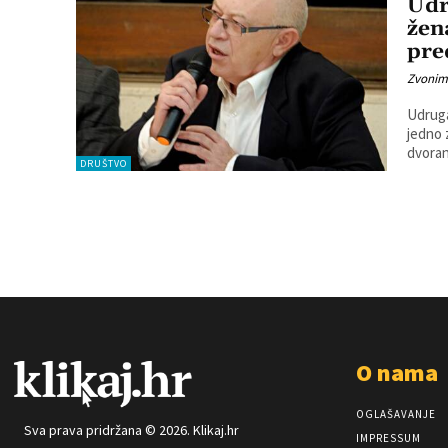
Udr
žen
pre
Zvonim
Udruga
jedno zanimljivo
dvoran
DRUŠTVO
O nama
OGLAŠAVANJE
Sva prava pridržana © 2026. Klikaj.hr
IMPRESSUM