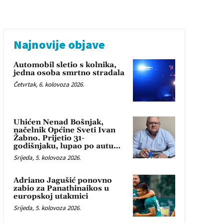
Najnovije objave
Automobil sletio s kolnika,
jedna osoba smrtno stradala
Četvrtak, 6. kolovoza 2026.
Uhićen Nenad Bošnjak,
načelnik Općine Sveti Ivan
Žabno. Prijetio 31-
godišnjaku, lupao po autu…
Srijeda, 5. kolovoza 2026.
Adriano Jagušić ponovno
zabio za Panathinaikos u
europskoj utakmici
Srijeda, 5. kolovoza 2026.