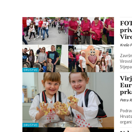
FOT
pri
Vir
Krešo 
Završn
Virovsk
Stjepa
DRUŠTVO
Vir
Eur
prk
Petra R
Podrav
Hrvats
organi
DRUŠTVO