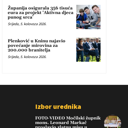
Županija osigurala 356 tisuća
eura za projekt ‘Aktivna djeca
punog srca’
Srijeda, 5. kolovoza 2026.
Plenković u Kninu najavio
povećanje mirovina za
200.000 branitelja
Srijeda, 5. kolovoza 2026.
Izbor urednika
FOTO-VIDEO Močilski župnik
mons. Leonard Markač
proslavio zlatnu misu u