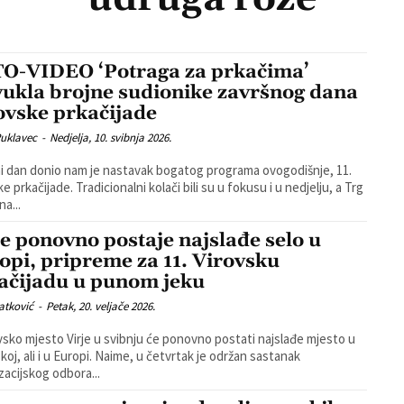
O-VIDEO ‘Potraga za prkačima’
vukla brojne sudionike završnog dana
ovske prkačijade
Puklavec
-
Nedjelja, 10. svibnja 2026.
i dan donio nam je nastavak bogatog programa ovogodišnje, 11.
e prkačijade. Tradicionalni kolači bili su u fokusu i u nedjelju, a Trg
na...
je ponovno postaje najslađe selo u
opi, pripreme za 11. Virovsku
ačijadu u punom jeku
atković
-
Petak, 20. veljače 2026.
sko mjesto Virje u svibnju će ponovno postati najslađe mjesto u
koj, ali i u Europi. Naime, u četvrtak je održan sastanak
zacijskog odbora...