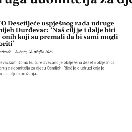
O Desetljeće uspješnog rada udruge
jeh Đurđevac: ‘Naš cilj je i dalje biti
s onih koji su premali da bi sami mogli
riti’
atković
-
Subota, 28. ožujka 2026.
evačkom Domu kulture svečano je obilježena deseta obljetnica
e udomitelja za djecu Osmijeh. Riječ je o udruzi koja je
na s ciljem pružanja...