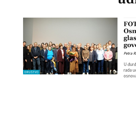
FOT
Osmi
gla
govo
Petra R
U đurđ
rada udrug
DRUŠTVO
osnova