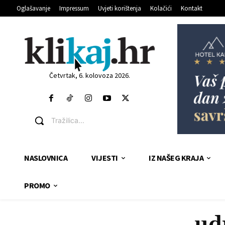
Oglašavanje
Impressum
Uvjeti korištenja
Kolačići
Kontakt
Četvrtak, 6. kolovoza 2026.
Tražilica...
NASLOVNICA
VIJESTI
IZ NAŠEG KRAJA
PROMO
ud