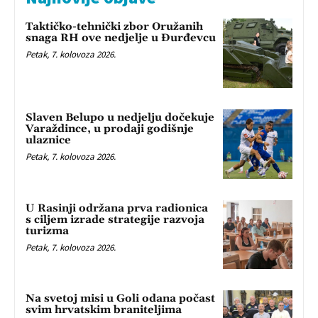
Taktičko-tehnički zbor Oružanih
snaga RH ove nedjelje u Đurđevcu
Petak, 7. kolovoza 2026.
Slaven Belupo u nedjelju dočekuje
Varaždince, u prodaji godišnje
ulaznice
Petak, 7. kolovoza 2026.
U Rasinji održana prva radionica
s ciljem izrade strategije razvoja
turizma
Petak, 7. kolovoza 2026.
Na svetoj misi u Goli odana počast
svim hrvatskim braniteljima