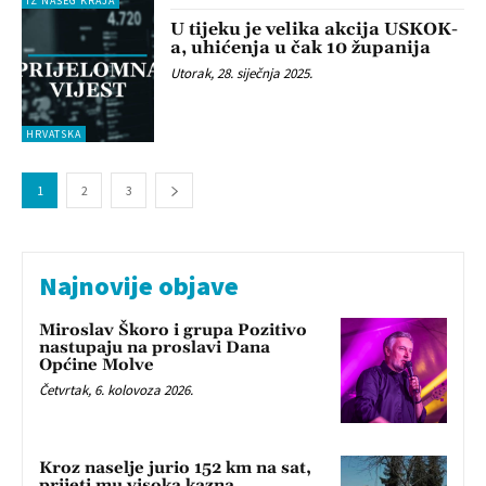
IZ NAŠEG KRAJA
U tijeku je velika akcija USKOK-
a, uhićenja u čak 10 županija
Utorak, 28. siječnja 2025.
HRVATSKA
1
2
3
Najnovije objave
Miroslav Škoro i grupa Pozitivo
nastupaju na proslavi Dana
Općine Molve
Četvrtak, 6. kolovoza 2026.
Kroz naselje jurio 152 km na sat,
prijeti mu visoka kazna