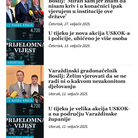
Bosilj: ‘Miran sam jer znam da
nisam kriv i u konačnici ipak
vjerujem u institucije ove
države’
Četvrtak, 27. veljače 2025.
IZ NAŠEG KRAJA
U tijeku je nova akcija USKOK-a
i policije, uhićeno je više osoba
Četvrtak, 13. veljače 2025.
HRVATSKA
Varaždinski gradonačelnik
Bosilj: Želim vjerovati da se ne
radi ni o kakvom nezakonitom
djelovanju
Utorak, 11. veljače 2025.
IZ NAŠEG KRAJA
U tijeku je velika akcija USKOK-
a na području Varaždinske
županije
Utorak, 11. veljače 2025.