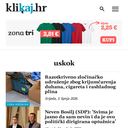
uskok
Razotkriveno zločinačko
udruženje zbog krijumčarenja
duhana, cigareta i rashladnog
plina
Srijeda, 3. lipnja 2026.
CRNA KRONIKA
Neven Bosilj (SDP): ‘Svima je
jasno da sam nevin i da je ovo
politički dirigirana optužnica’