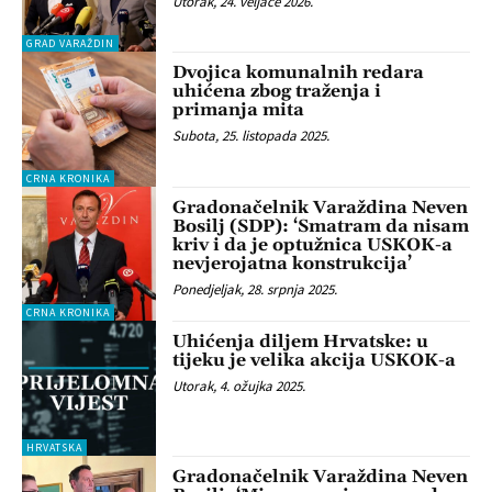
Utorak, 24. veljače 2026.
GRAD VARAŽDIN
Dvojica komunalnih redara
uhićena zbog traženja i
primanja mita
Subota, 25. listopada 2025.
CRNA KRONIKA
Gradonačelnik Varaždina Neven
Bosilj (SDP): ‘Smatram da nisam
kriv i da je optužnica USKOK-a
nevjerojatna konstrukcija’
Ponedjeljak, 28. srpnja 2025.
CRNA KRONIKA
Uhićenja diljem Hrvatske: u
tijeku je velika akcija USKOK-a
Utorak, 4. ožujka 2025.
HRVATSKA
Gradonačelnik Varaždina Neven