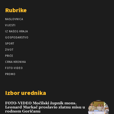
Rubrike
NASLOVNICA
VIJESTI
IZ NAŠEG KRAJA
GOSPODARSTVO
SPORT
ŽIVOT
PRIČE
CRNA KRONIKA
FOTO-VIDEO
PROMO
Izbor urednika
FOTO-VIDEO Močilski župnik mons.
Leonard Markač proslavio zlatnu misu u
rodnom Goričanu