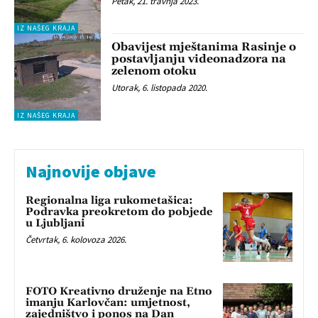
Petak, 21. travnja 2023.
IZ NAŠEG KRAJA
Obavijest mještanima Rasinje o
postavljanju videonadzora na
zelenom otoku
Utorak, 6. listopada 2020.
IZ NAŠEG KRAJA
Najnovije objave
Regionalna liga rukometašica:
Podravka preokretom do pobjede
u Ljubljani
Četvrtak, 6. kolovoza 2026.
FOTO Kreativno druženje na Etno
imanju Karlovčan: umjetnost,
zajedništvo i ponos na Dan