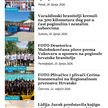
Petak, 26. lipnja 2026.
DRUŠTVO
Varaždinski branitelji krenuli
na 300 kilometara dug put u
čast poginulim i nestalim
suborcima
Subota, 20. lipnja 2026.
DRUŠTVO
FOTO Desetorica
Malobukovčana plove prema
Vukovaru u spomen na poginule
hrvatske branitelje
Ponedjeljak, 15. lipnja 2026.
IZ NAŠEG KRAJA
FOTO Plivačice i plivači Cerina
fenomenalni na Regionalnom
prvenstvu Hrvatske
Četvrtak, 12. veljače 2026.
MIX SPORT
Lidija Jurak predstavila knjigu