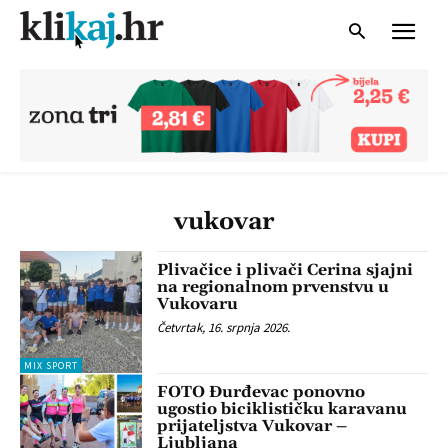
vukovar
Plivačice i plivači Cerina sjajni
na regionalnom prvenstvu u
Vukovaru
Četvrtak, 16. srpnja 2026.
MIX SPORT
FOTO Đurđevac ponovno
ugostio biciklističku karavanu
prijateljstva Vukovar –
Ljubljana