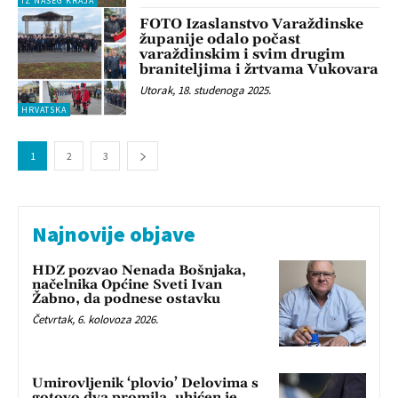
IZ NAŠEG KRAJA
FOTO Izaslanstvo Varaždinske
županije odalo počast
varaždinskim i svim drugim
braniteljima i žrtvama Vukovara
Utorak, 18. studenoga 2025.
HRVATSKA
1
2
3
Najnovije objave
HDZ pozvao Nenada Bošnjaka,
načelnika Općine Sveti Ivan
Žabno, da podnese ostavku
Četvrtak, 6. kolovoza 2026.
Umirovljenik ‘plovio’ Delovima s
gotovo dva promila, uhićen je