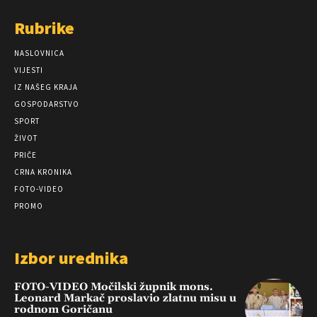
Rubrike
NASLOVNICA
VIJESTI
IZ NAŠEG KRAJA
GOSPODARSTVO
SPORT
ŽIVOT
PRIČE
CRNA KRONIKA
FOTO-VIDEO
PROMO
Izbor urednika
FOTO-VIDEO Močilski župnik mons.
Leonard Markač proslavio zlatnu misu u
rodnom Goričanu